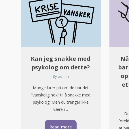
Kan jeg snakke med
Nå
psykolog om dette?
bar
op
By
admin
et
Mange lurer på om de har det
“vanskelig nok” til å snakke med
psykolog. Men du trenger ikke
være i…
De
forel
Read more
at ba