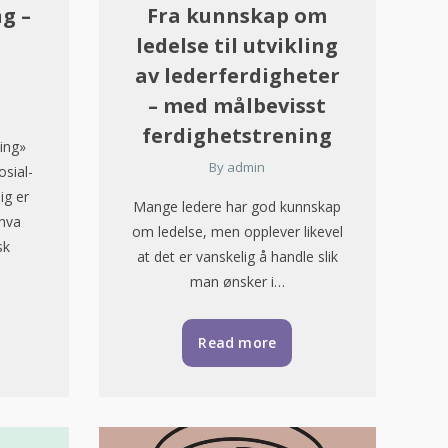
g –
Fra kunnskap om
ledelse til utvikling
av lederferdigheter
– med målbevisst
ferdighetstrening
ing»
By
admin
osial-
ig er
Mange ledere har god kunnskap
 hva
om ledelse, men opplever likevel
sk
at det er vanskelig å handle slik
man ønsker i…
Read more