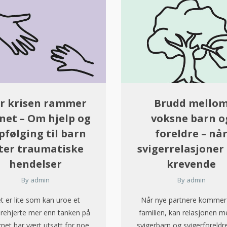
r krisen rammer
Brudd mello
net – Om hjelp og
voksne barn o
pfølging til barn
foreldre – nå
ter traumatiske
svigerrelasjoner 
hendelser
krevende
By
admin
By
admin
t er lite som kan uroe et
Når nye partnere kommer 
drehjerte mer enn tanken på
familien, kan relasjonen m
rnet har vært utsatt for noe
svigerbarn og svigerforeldre