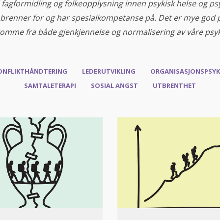
agformidling og folkeopplysning innen psykisk helse og psy
brenner for og har spesialkompetanse på. Det er mye god psy
 komme fra både gjenkjennelse og normalisering av våre psyk
ONFLIKTHÅNDTERING
LEDERUTVIKLING
ORGANISASJONSPSY
SAMTALETERAPI
SOSIAL ANGST
UTBRENTHET