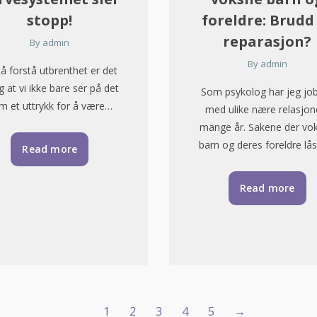
stopp!
foreldre: Brudd
reparasjon?
By
admin
By
admin
 å forstå utbrenthet er det
ig at vi ikke bare ser på det
Som psykolog har jeg jo
m et uttrykk for å være…
med ulike nære relasjone
mange år. Sakene der vo
barn og deres foreldre lå
Read more
Read more
1
2
3
4
5
→