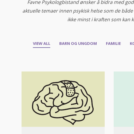
Favne Psykologbistand ønsker å bidra med god f
aktuelle temaer innen psykisk helse som de både 
ikke minst i kraften som kan
VIEW ALL
BARN OG UNGDOM
FAMILIE
K