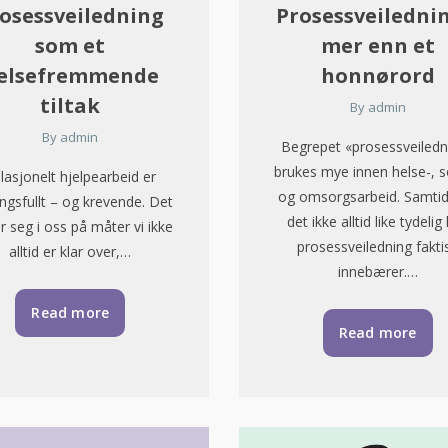
osessveiledning
Prosessveilednin
som et
mer enn et
elsefremmende
honnørord
tiltak
By
admin
By
admin
Begrepet «prosessveiledn
brukes mye innen helse-, s
lasjonelt hjelpearbeid er
og omsorgsarbeid. Samtid
ngsfullt – og krevende. Det
det ikke alltid like tydelig
r seg i oss på måter vi ikke
prosessveiledning fakti
alltid er klar over,…
innebærer.…
Read more
Read more