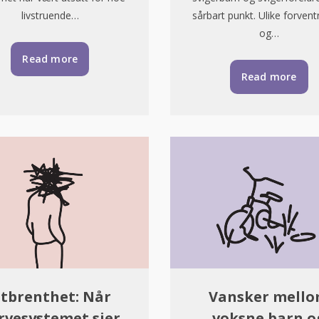
livstruende…
sårbart punkt. Ulike forvent
og…
Read more
Read more
tbrenthet: Når
Vansker mell
rvesystemet sier
voksne barn o