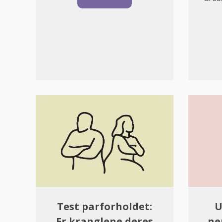
Test parforholdet:
U
Er kranglene deres
ne