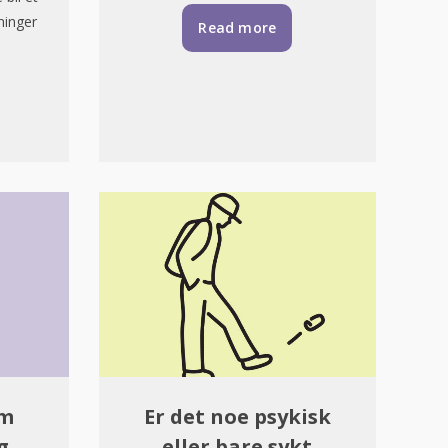
ninger
Read more
om
Er det noe psykisk
g
eller bare sykt