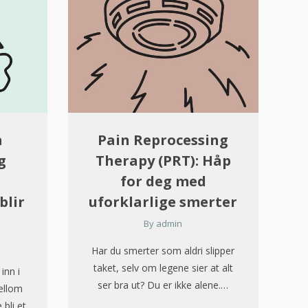
m
Pain Reprocessing
g
Therapy (PRT): Håp
r
for deg med
blir
uforklarlige smerter
By
admin
Har du smerter som aldri slipper
taket, selv om legene sier at alt
inn i
ser bra ut? Du er ikke alene.…
ellom
 bli et