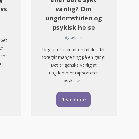
 vs
vanlig? Om
ungdomstiden og
psykisk helse
By
admin
bbet
r i
Ungdomstiden er en tid der det
ksne
foregår mange ting på en gang.
ses…
Det er ganske vanlig at
ungdommer rapporterer
psykiske…
Read more