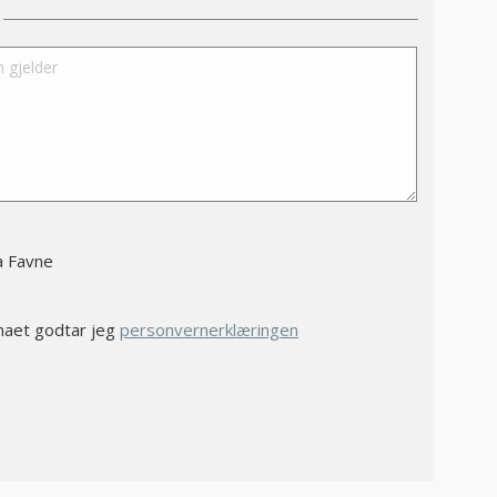
.
a Favne
maet godtar jeg
personvernerklæringen