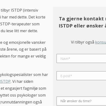
ilbyr ISTDP (intensiv
i har med dette. Det korte
Ta gjerne kontakt
e ISTDP-terapeuter som
ISTDP eller ønsker 
du lese litt mer dette.
Vi tilbyr også
konsu
e og emosjonelle vansker
ste årene, og er basert på
fekten for mange er veldig
ykologspesialister som har
 ISTDP
. Vi har siden
et engasjert fagmiljø som
Please leave this field empty
knyttet oss psykologer som
 grunnutdanningen også