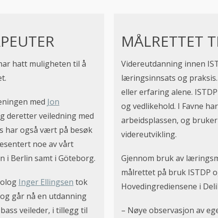
APEUTER
MÅLRETTET T
ar hatt muligheten til å
Videreutdanning innen ISTD
t.
læringsinnsats og praksis.
eller erfaring alene. ISTDP
eningen med
Jon
og vedlikehold. I Favne ha
og deretter veiledning med
arbeidsplassen, og bruker 
ss har også vært på besøk
videreutvikling.
resentert noe av vårt
 i Berlin samt i Göteborg.
Gjennom bruk av lærings
målrettet på bruk ISTDP og
kolog
Inger Ellingsen
tok
Hovedingrediensene i Delib
 og går nå en utdanning
s veileder, i tillegg til
– Nøye observasjon av ege