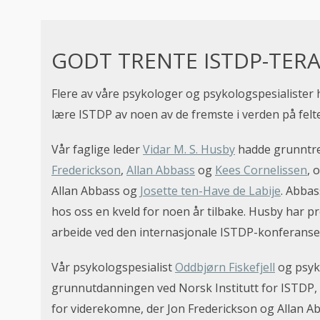
GODT TRENTE ISTDP-TER
Flere av våre psykologer og psykologspesialister h
lære ISTDP av noen av de fremste i verden på felte
Vår faglige leder
Vidar M. S. Husby
hadde grunntr
Frederickson
,
Allan Abbass
og
Kees Cornelissen
, 
Allan Abbass og
Josette ten-Have de Labije
. Abba
hos oss en kveld for noen år tilbake. Husby har p
arbeide ved den internasjonale ISTDP-konferansen
Vår psykologspesialist
Oddbjørn Fiskefjell
og psy
grunnutdanningen ved Norsk Institutt for ISTDP,
for viderekomne, der Jon Frederickson og Allan Abbas