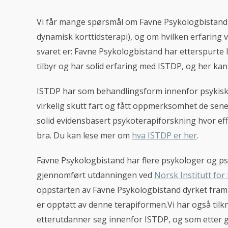
Vi får mange spørsmål om Favne Psykologbistand t
dynamisk korttidsterapi), og om hvilken erfaring v
svaret er: Favne Psykologbistand har etterspurt
tilbyr og har solid erfaring med ISTDP, og her kan 
ISTDP har som behandlingsform innenfor psykisk
virkelig skutt fart og fått oppmerksomhet de sene
solid evidensbasert psykoterapiforskning hvor ef
bra. Du kan lese mer om
hva ISTDP er her
.
Favne Psykologbistand har flere psykologer og ps
gjennomført utdanningen ved
Norsk Institutt for
oppstarten av Favne Psykologbistand dyrket fram 
er opptatt av denne terapiformen.Vi har også til
etterutdanner seg innenfor ISTDP, og som etter