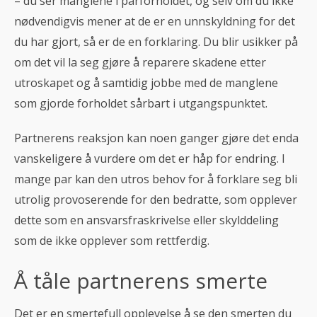
– du ser manglene i parforholdet, og selv om du ikke
nødvendigvis mener at de er en unnskyldning for det
du har gjort, så er de en forklaring. Du blir usikker på
om det vil la seg gjøre å reparere skadene etter
utroskapet og å samtidig jobbe med de manglene
som gjorde forholdet sårbart i utgangspunktet.
Partnerens reaksjon kan noen ganger gjøre det enda
vanskeligere å vurdere om det er håp for endring. I
mange par kan den utros behov for å forklare seg bli
utrolig provoserende for den bedratte, som opplever
dette som en ansvarsfraskrivelse eller skylddeling
som de ikke opplever som rettferdig.
Å tåle partnerens smerte
Det er en smertefull opplevelse å se den smerten du