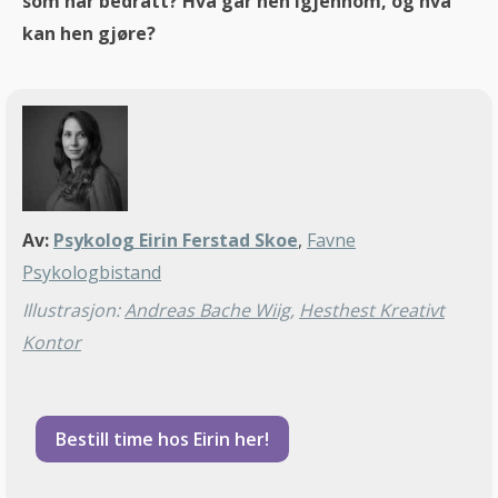
som har bedratt? Hva går hen igjennom, og hva
kan hen gjøre?
Av:
Psykolog Eirin Ferstad Skoe
,
Favne
Psykologbistand
Illustrasjon:
Andreas Bache Wiig
,
Hesthest Kreativt
Kontor
Bestill time hos Eirin her!