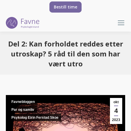
Bestill time
Del 2: Kan forholdet reddes etter
utroskap? 5 råd til den som har
vært utro
You are here:
Favnebloggen
okt
4
Par og samliv
Psykolog Eirin Ferstad Skoe
2023